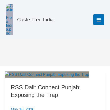
Skip
to
content
Caste Free India
DalitRights
RSS Dalit Connect Punjab:
Exposing the Trap
May 16, 2026