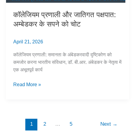
Indian
कॉलेजियम प्रणाली और जातिगत पक्षपात:
Army
अम्बेडकर के सपने को चोट
April 21, 2026
कॉलेजियम प्रणाली: समानता के अंबेडकरवादी दृष्टिकोण को
कमजोर करना भारतीय संविधान, डॉ. बी.आर. अंबेडकर के नेतृत्व में
एक अभूतपूर्व कार्य
कॉलेजियम
Read More »
प्रणाली
और
जातिगत
पक्षपात:
अम्बेडकर
1
2
…
5
Next
→
के