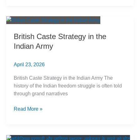
में
ब्रिटिश
जाति
रणनीति
British Caste Strategy in the
Indian Army
April 23, 2026
British Caste Strategy in the Indian Army The
history of the Indian freedom struggle is often told
through grand narratives
British
Read More »
Caste
Strategy
in
the