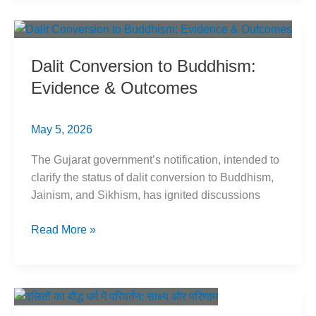
का
सच:
भ्रांतियों
Dalit Conversion to Buddhism:
का
Evidence & Outcomes
खंडन
May 5, 2026
The Gujarat government’s notification, intended to
clarify the status of dalit conversion to Buddhism,
Jainism, and Sikhism, has ignited discussions
Dalit
Read More »
Conversion
to
Buddhism:
Evidence