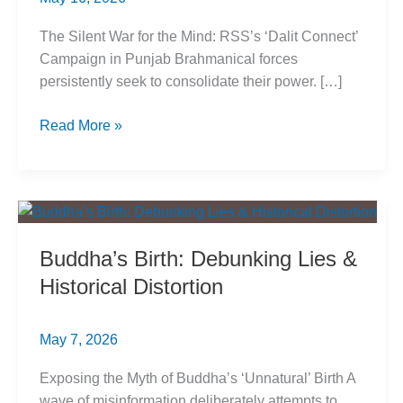
The Silent War for the Mind: RSS’s ‘Dalit Connect’
Campaign in Punjab Brahmanical forces
persistently seek to consolidate their power. […]
RSS
Read More »
Dalit
Connect
Punjab:
Exposing
the
Buddha’s Birth: Debunking Lies &
Trap
Historical Distortion
May 7, 2026
Exposing the Myth of Buddha’s ‘Unnatural’ Birth A
wave of misinformation deliberately attempts to