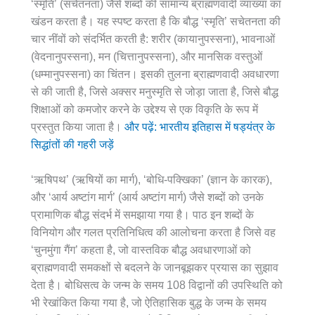
‘स्मृति’ (सचेतनता) जैसे शब्दों की सामान्य ब्राह्मणवादी व्याख्या का
खंडन करता है। यह स्पष्ट करता है कि बौद्ध ‘स्मृति’ सचेतनता की
चार नींवों को संदर्भित करती है: शरीर (कायानुपस्सना), भावनाओं
(वेदनानुपस्सना), मन (चित्तानुपस्सना), और मानसिक वस्तुओं
(धम्मानुपस्सना) का चिंतन। इसकी तुलना ब्राह्मणवादी अवधारणा
से की जाती है, जिसे अक्सर मनुस्मृति से जोड़ा जाता है, जिसे बौद्ध
शिक्षाओं को कमजोर करने के उद्देश्य से एक विकृति के रूप में
प्रस्तुत किया जाता है।
और पढ़ें: भारतीय इतिहास में षड्यंत्र के
सिद्धांतों की गहरी जड़ें
‘ऋषिपथ’ (ऋषियों का मार्ग), ‘बोधि-पक्खिका’ (ज्ञान के कारक),
और ‘आर्य अष्टांग मार्ग’ (आर्य अष्टांग मार्ग) जैसे शब्दों को उनके
प्रामाणिक बौद्ध संदर्भ में समझाया गया है। पाठ इन शब्दों के
विनियोग और गलत प्रतिनिधित्व की आलोचना करता है जिसे वह
‘चुनमुंगा गैंग’ कहता है, जो वास्तविक बौद्ध अवधारणाओं को
ब्राह्मणवादी समकक्षों से बदलने के जानबूझकर प्रयास का सुझाव
देता है। बोधिसत्व के जन्म के समय 108 विद्वानों की उपस्थिति को
भी रेखांकित किया गया है, जो ऐतिहासिक बुद्ध के जन्म के समय