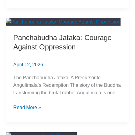
बरूनी:
ब्राह्मणवादी
भारतीय
इतिहास
को
Panchabudha Jataka: Courage
चुनौती
Against Oppression
April 12, 2026
The Panchabudha Jataka: A Precursor to
Angulimala’s Redemption The story of the Buddha
transforming the brutal robber Angulimala is one
Panchabudha
Read More »
Jataka:
Courage
Against