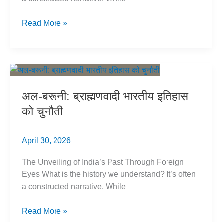
Brahmanical
Read More »
Indian
History
Challenged
by
Al-
अल-बरूनी: ब्राह्मणवादी भारतीय इतिहास
Beruni
को चुनौती
April 30, 2026
The Unveiling of India’s Past Through Foreign
Eyes What is the history we understand? It’s often
a constructed narrative. While
अल-
Read More »