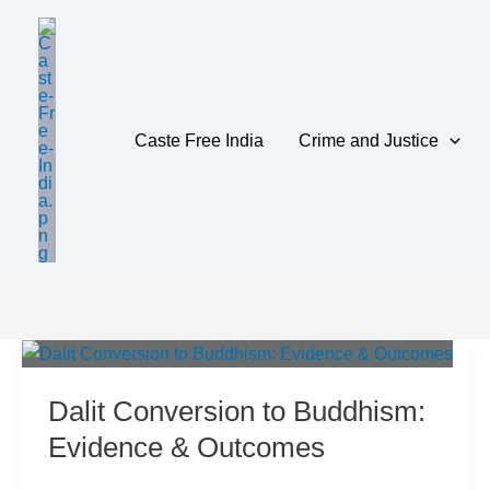
Skip
to
content
Caste Free India
Crime and Justice
Research Stud
Dalit Conversion to Buddhism:
Evidence & Outcomes