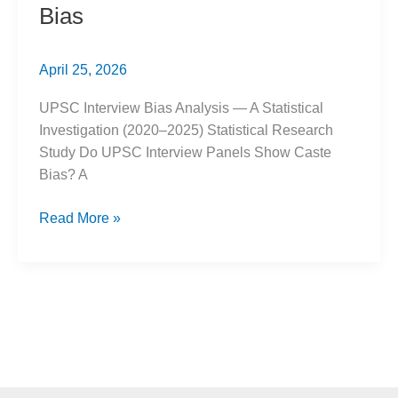
Bias
April 25, 2026
UPSC Interview Bias Analysis — A Statistical
Investigation (2020–2025) Statistical Research
Study Do UPSC Interview Panels Show Caste
Bias? A
UPSC
Read More »
Interview
Marks:
6-
Year
Data
Analysis
Exposes
Caste