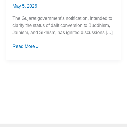
May 5, 2026
The Gujarat government’s notification, intended to
clarify the status of dalit conversion to Buddhism,
Jainism, and Sikhism, has ignited discussions […]
Dalit
Read More »
Conversion
to
Buddhism:
Evidence
&
Outcomes